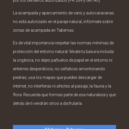
por los senderos autorizados (PR 269 y GR140).
La acampada y aparcamiento de vans y autocaravanas
no está autorizado en el paraje natural, infórmate sobre
zonas de acampada en Tabernas.
Es de vital importancia respetar las normas mínimas de
protección del entorno natural: llévate tu basura incluida
la orgánica, no dejes pañuelos de papel en el entorno ni
entierres desperdicios, no señalices amontonando
piedras, usa los mapas que puedes descargar de
internet, no interfieras ni afectes al paisaje, la fauna y la
flora. Recuerda que formas parte de esa naturaleza y que
detrás de ti vendrán otros a disfrutarla.