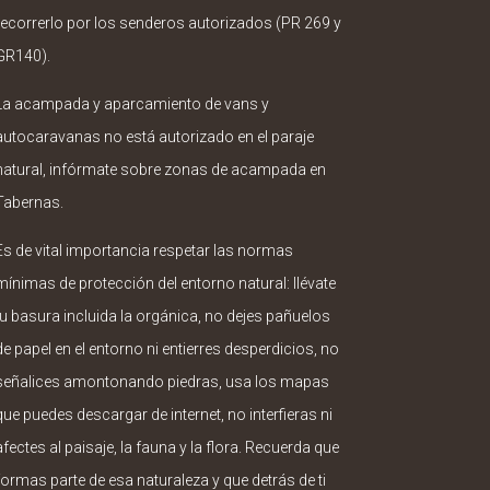
recorrerlo por los senderos autorizados (PR 269 y
GR140).
La acampada y aparcamiento de vans y
autocaravanas no está autorizado en el paraje
natural, infórmate sobre zonas de acampada en
Tabernas.
Es de vital importancia respetar las normas
mínimas de protección del entorno natural: llévate
tu basura incluida la orgánica, no dejes pañuelos
de papel en el entorno ni entierres desperdicios, no
señalices amontonando piedras, usa los mapas
que puedes descargar de internet, no interfieras ni
afectes al paisaje, la fauna y la flora. Recuerda que
formas parte de esa naturaleza y que detrás de ti