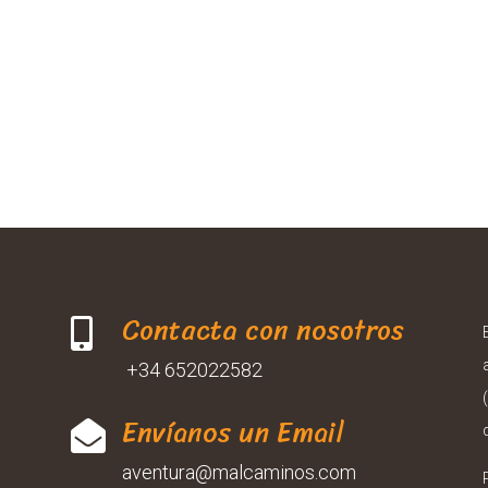
Contacta con nosotros

+34 652022582
Envíanos un Email

aventura@malcaminos.com