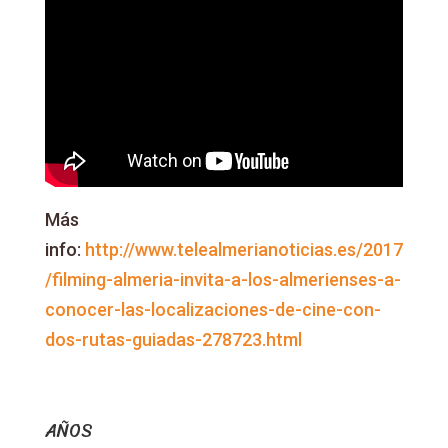
Más
info:
http://www.telealmerianoticias.es/2017
/filming-almeria-invita-a-los-almerienses-a-
conocer-las-localizaciones-de-cine-con-
dos-rutas-guiadas-278723.html
AÑOS